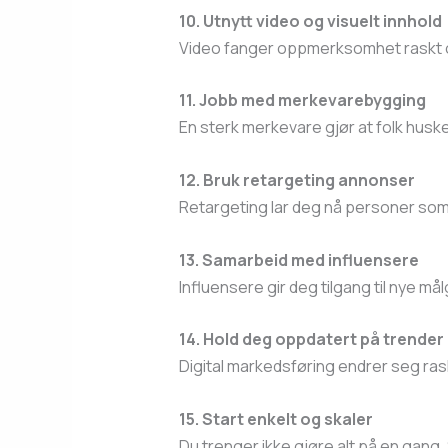
10. Utnytt video og visuelt innhold
Video fanger oppmerksomhet raskt o
11. Jobb med merkevarebygging
En sterk merkevare gjør at folk huske
12. Bruk retargeting annonser
Retargeting lar deg nå personer som 
13. Samarbeid med influensere
Influensere gir deg tilgang til nye må
14. Hold deg oppdatert på trender
Digital markedsføring endrer seg ras
15. Start enkelt og skaler
Du trenger ikke gjøre alt på en gang.