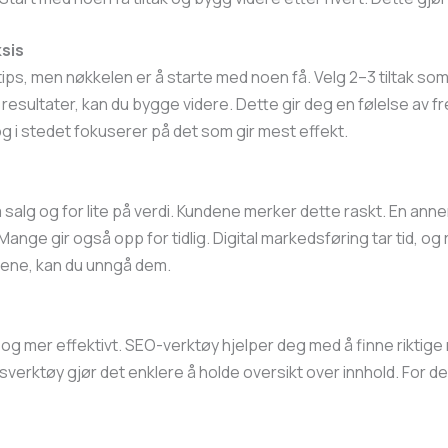
sis
 tips, men nøkkelen er å starte med noen få. Velg 2–3 tiltak so
resultater, kan du bygge videre. Dette gir deg en følelse av f
og i stedet fokuserer på det som gir mest effekt.
å salg og for lite på verdi. Kundene merker dette raskt. En anne
 Mange gir også opp for tidlig. Digital markedsføring tar tid, o
ilene, kan du unngå dem.
 og mer effektivt. SEO-verktøy hjelper deg med å finne riktig
ingsverktøy gjør det enklere å holde oversikt over innhold. For 