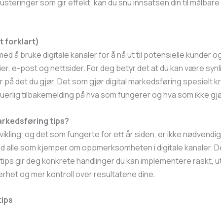
justeringer som gir effekt, kan du snu innsatsen din til målbar
t forklart)
d å bruke digitale kanaler for å nå ut til potensielle kunder 
r, e-post og nettsider. For deg betyr det at du kan være synl
å det du gjør. Det som gjør digital markedsføring spesielt kraft
nuerlig tilbakemelding på hva som fungerer og hva som ikke gjø
arkedsføring tips?
vikling, og det som fungerte for ett år siden, er ikke nødvendigv
d alle som kjemper om oppmerksomheten i digitale kanaler. Det
ips gir deg konkrete handlinger du kan implementere raskt, u
erhet og mer kontroll over resultatene dine.
tips