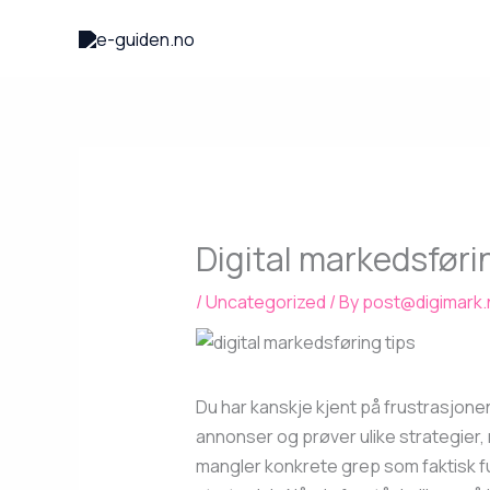
Skip
to
content
Digital markedsføri
/
Uncategorized
/ By
post@digimark.
Du har kanskje kjent på frustrasjonen
annonser og prøver ulike strategier, 
mangler konkrete grep som faktisk fu