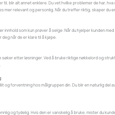
r til, blir alt annet enklere. Du vet hvilke problemer de har, h
es mer relevant og personlig. Når du treffer riktig, skaper du
e over innhold som kun prøver å selge. Når du hjelper kunden med
r deg når de er klare til å kjøpe.
 søker etter løsninger. Ved å bruke riktige nøkkelord og strukt
.
g
illit og forventning hos målgruppen din. Du blir en naturlig del
nlig og tydelig. Hvis den er vanskelig å bruke, mister du kund