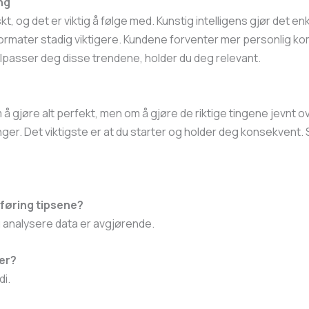
ng
kt, og det er viktig å følge med. Kunstig intelligens gjør det e
e formater stadig viktigere. Kundene forventer mer personlig 
 tilpasser deg disse trendene, holder du deg relevant.
å gjøre alt perfekt, men om å gjøre de riktige tingene jevnt ov
nger. Det viktigste er at du starter og holder deg konsekvent. 
sføring tipsene?
 analysere data er avgjørende.
er?
di.