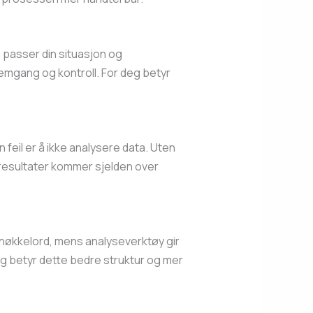
m passer din situasjon og
remgang og kontroll. For deg betyr
n feil er å ikke analysere data. Uten
g resultater kommer sjelden over
e nøkkelord, mens analyseverktøy gir
deg betyr dette bedre struktur og mer