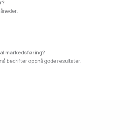
r?
måneder.
tal markedsføring?
små bedrifter oppnå gode resultater.