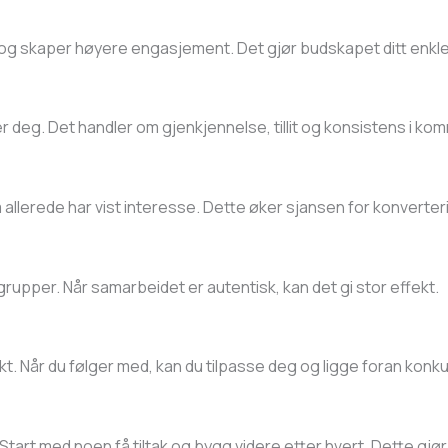
g skaper høyere engasjement. Det gjør budskapet ditt enkler
r deg. Det handler om gjenkjennelse, tillit og konsistens i k
allerede har vist interesse. Dette øker sjansen for konverter
lgrupper. Når samarbeidet er autentisk, kan det gi stor effekt.
kt. Når du følger med, kan du tilpasse deg og ligge foran konk
 Start med noen få tiltak og bygg videre etter hvert. Dette g