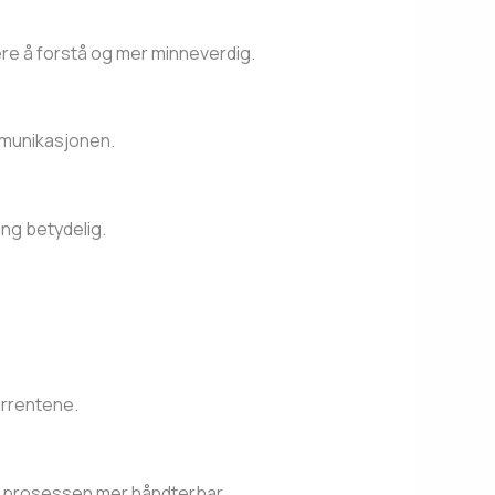
e å forstå og mer minneverdig.
ommunikasjonen.
ing betydelig.
urrentene.
jør prosessen mer håndterbar.